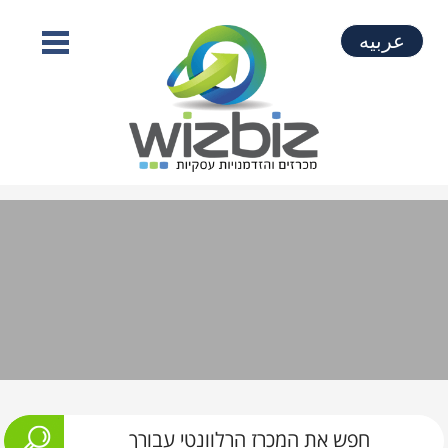
عربيه