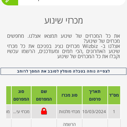
מכרזי שינוע
את כל המכרזים של שינוע תמצאו אצלנו. מחפשים
מכרזים של שינוע?
אצלנו ב- Wizbiz מכרזים נציג בפניכם את כל מכרזי
שינוע האחרונים ,הכי חמים ומעודכנים, הרשמו עכשיו
וקבלו את כל המכרזים של שינוע
לצפייה נוחה בטבלה מומלץ לסובב את המסך לרוחב
תאריך
שם
סוג
מס"ד
סוג מכרז
פרסום
המפרסם
המפרסם
1
10/03/2024
מכרזי מלגזות
מכרזי עיריות ומועצות
הרשמה