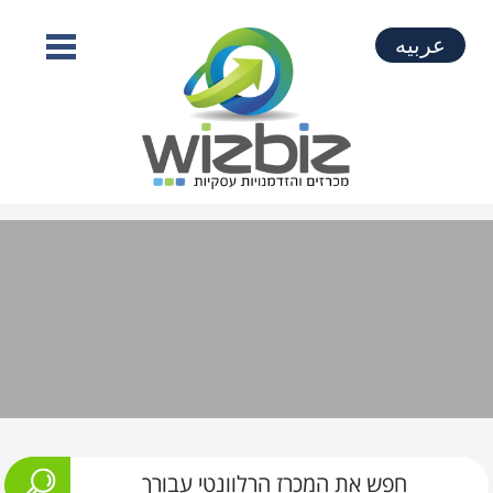
عربيه