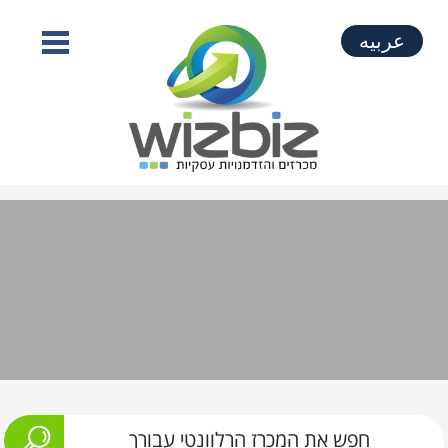
عربيه