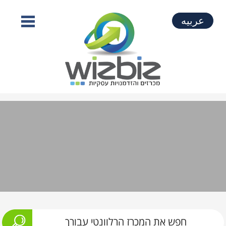
عربيه