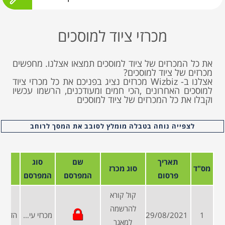
מכרזי ציוד למוסכים
את כל המכרזים של ציוד למוסכים תמצאו אצלנו. מחפשים
מכרזים של ציוד למוסכים?
אצלנו ב- Wizbiz מכרזים נציג בפניכם את כל מכרזי ציוד
למוסכים האחרונים ,הכי חמים ומעודכנים, הרשמו עכשיו
וקבלו את כל המכרזים של ציוד למוסכים
לצפייה נוחה בטבלה מומלץ לסובב את המסך לרוחב
תאריך
שם
סוג
מס"ד
סוג מכרז
פרסום
המפרסם
המפרסם
קול קורא
להרשמה
1
29/08/2021
מכרזי עיריות ומועצות
למאגר