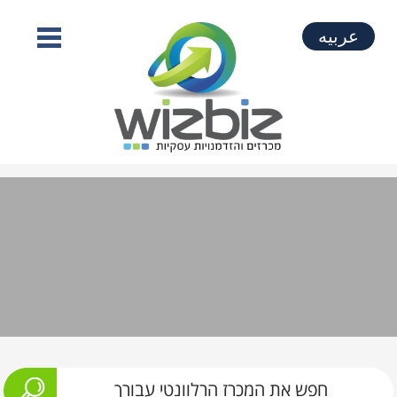
عربيه