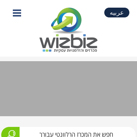
عربيه