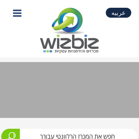
عربيه