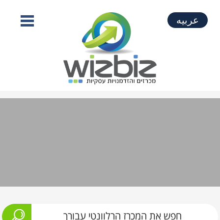
عربيه