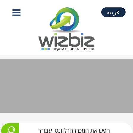
عربيه