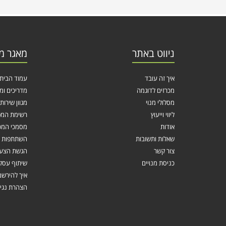
ניווט באתר
מאגר מ
איך זה עובד
עמוד הבית
מכרזים לדוגמה
מדריכים ומ
מסלולי מנוי
מגוון שירות
ליווי וייעוץ
רשימת המפ
אודות
מסמכי המכ
שאלות ותשובות
השתתפות ב
צור קשר
הגשת הצעה
כניסת מנויים
שיתוף עסק
איך להירשם
הצהרת נגי