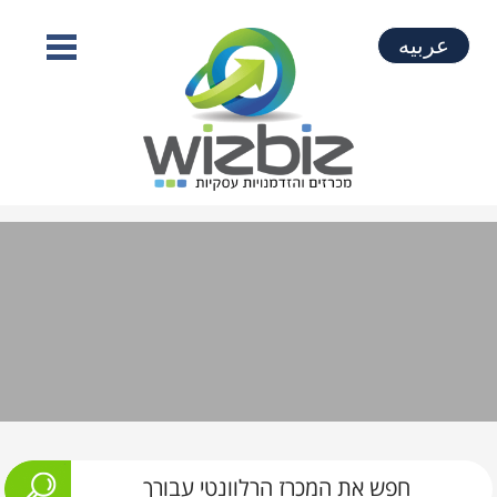
عربيه