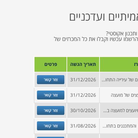
מיתיים ועדכניים
תכנון אקוסטי?
כנים, הרשמו עכשיו וקבלו את כל המכרזים של
ז
תאריך הגשה
פרטים
צור קשר
קול קורא להירשם למאגר ספקים של עירייה התחום איכות הסביבה
31/12/2026
צור קשר
צים של מועצה
31/12/2026
צור קשר
הזמנה להירשם למאגר ספקים ויועצים למועצה בצפון הארץ
30/10/2026
צור קשר
הזמנה להירשם למאגר היועצים והמתכננים בתחומים הבאים: אקוסטיקה, חשמל, בדיקות קרינה, נגישות, מים ושפכים, כמאות, בטיחות אש, בטיחות בעבודה, יועצי קרקע, אגרונום, אנרגיה סולארית, מדידות, בנייה ירוקה, BIM ועוד
31/08/2026