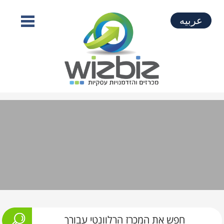
عربيه