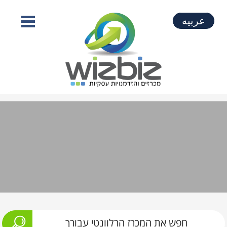
عربيه