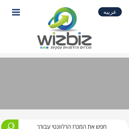
عربيه